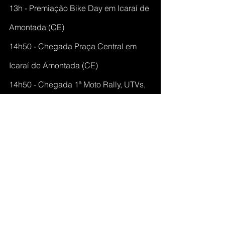
13h - Premiação Bike Day em Icaraí de 
Amontada (CE)
14h50 - Chegada Praça Central em 
Icaraí de Amontada (CE)
14h50 - Chegada 1ª Moto Rally, UTVs, 
Quadris e Carros
15h - Chegada 1ª Moto Enduro
27/1 – Sexta-feira - Icaraí de Amontada 
(CE) a Caucaia (CE)
Carros, Quadris, UTVs e Moto Rally: 
239 Km
Motos Enduro: 280 km