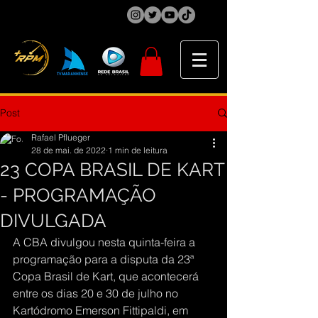
Post
Rafael Pflueger
28 de mai. de 2022
1 min de leitura
23 COPA BRASIL DE KART
- PROGRAMAÇÃO
DIVULGADA
A CBA divulgou nesta quinta-feira a 
programação para a disputa da 23ª 
Copa Brasil de Kart, que acontecerá 
entre os dias 20 e 30 de julho no 
Kartódromo Emerson Fittipaldi, em 